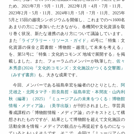
ため、2021年7月・9月・11月、2022年1月・4月・7月・11月、
2023年2月・5月・11月、2024年1月・5月・7月・11月、2025年
5月と15回の越境シンポジウムを開催し、これまでのべ1600名
あまりの方にご参加いただきながら、各機関や文化資源を取
り巻く状況、新たな連携のあり方について議論しています。
また「
ライブラリー・リソース・ガイド
」45号に「特集：文
化資源の保全と図書館・博物館－越境して未来を考える」
を、第51号に「特集：文化的コモンズ 地域で展開する」を掲
載しました。また、フォーラムのメンバーが執筆した、
佐々
木秀彦(2024)『文化的コモンズ：文化施設がつくる交響圏』
（みすず書房）
も、大きな成果です。
今回、メンバーである福島幸宏を編者のひとりとした、
阿
児雄之・北岡タマ子・田良島哲・福島幸宏・本間友・山内利
秋（編著）（2025）『ミュージアムの未来をつくる：博物館
情報・メディア論』（美学出版）
が刊行されました。学芸員
養成課程の「博物館情報・メディア論」のテキストとして構
想されたものですが、結果として博物館を超えて文化施設の
活動全体を情報・メディアの観点から再提起するものになっ
ているともいえそうです。そこで、今回は『ミュージアムの