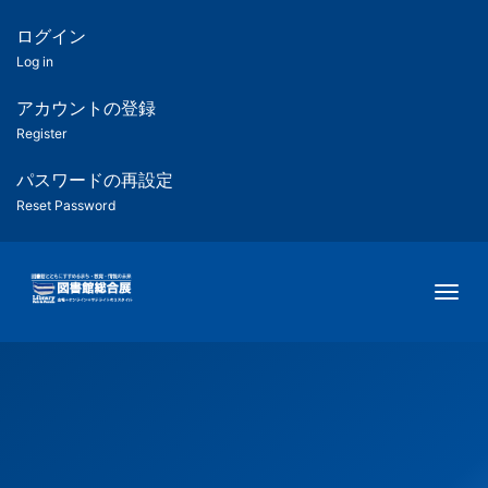
メ
イ
ログイン
匿
ン
Log in
コ
名
ン
アカウントの登録
ユ
テ
Register
ン
ー
ツ
パスワードの再設定
に
Reset Password
ザ
移
動
ー
Togg
用
メ
ニ
ュ
ー