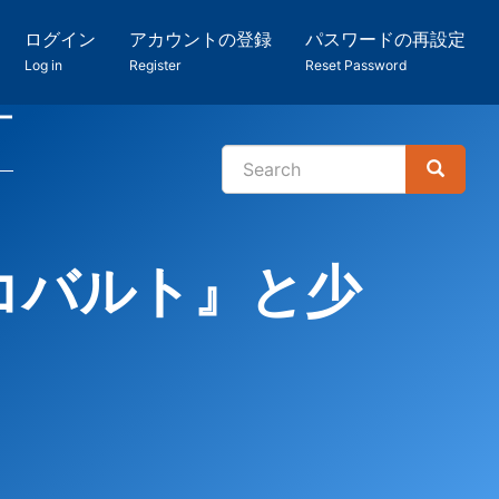
ログイン
アカウントの登録
パスワードの再設定
Log in
Register
Reset Password
ー
Search
Search
検
索
コバルト』と少