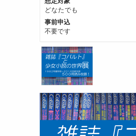
想定対象
どなたでも
事前申込
不要です