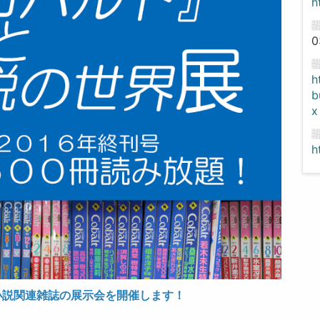
h
0
h
b
x
h
小説関連雑誌の展示会を開催します！