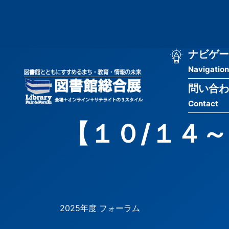
メ
匿
イ
ン
名
コ
ン
メ
ナビゲー
ユ
テ
Navigation
イ
ン
ー
ツ
問い合わ
ン
ザ
に
Contact
移
ナ
ー
動
【１０/１４
ビ
用
ゲ
メ
ー
ニ
シ
ュ
2025年度 フォーラム
ョ
ー