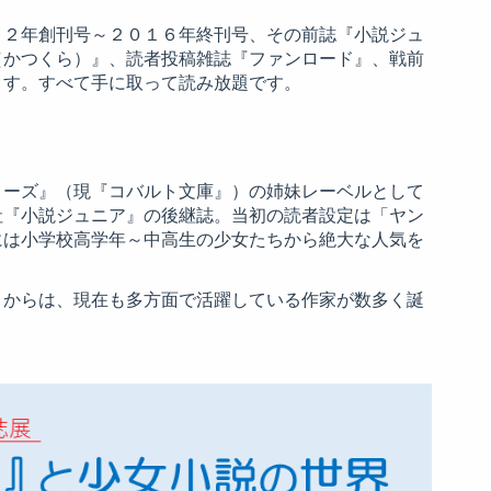
８２年創刊号～２０１６年終刊号、その前誌『小説ジュ
（かつくら）』、読者投稿雑誌『ファンロード』、戦前
ます。すべて手に取って読み放題です。
リーズ』（現『コバルト文庫』）の姉妹レーベルとして
社『小説ジュニア』の後継誌。当初の読者設定は「ヤン
には小学校高学年～中高生の少女たちから絶大な人気を
」からは、現在も多方面で活躍している作家が数多く誕