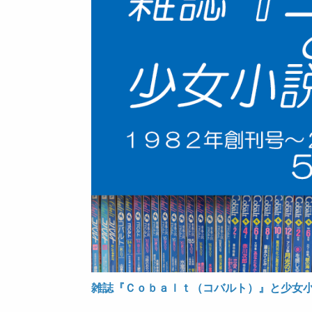
雑誌『Ｃｏｂａｌｔ（コバルト）』と少女