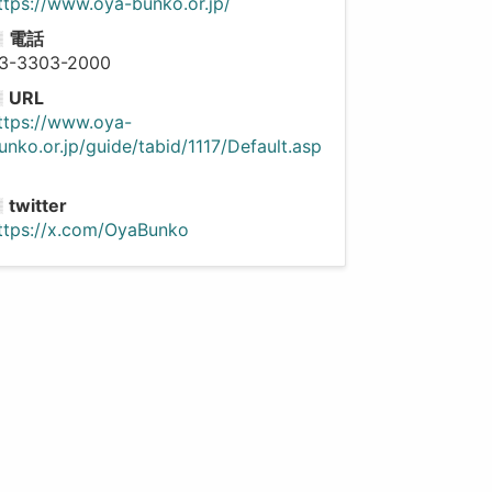
ttps://www.oya-bunko.or.jp/
電話
3-3303-2000
URL
ttps://www.oya-
unko.or.jp/guide/tabid/1117/Default.asp
twitter
ttps://x.com/OyaBunko