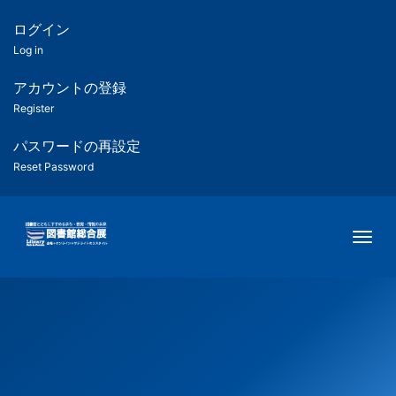
メ
イ
ログイン
匿
ン
Log in
コ
名
ン
アカウントの登録
ユ
テ
Register
ン
ー
ツ
パスワードの再設定
に
Reset Password
ザ
移
動
ー
Togg
用
メ
ニ
ュ
ー