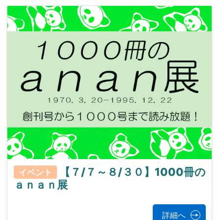
【７/７～８/３０】1000冊の
イベント
ａｎａｎ展
詳細へ