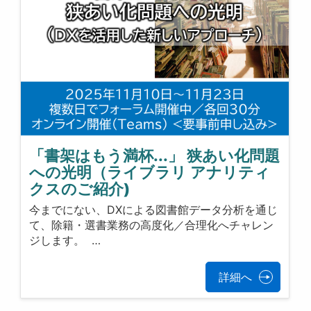
「書架はもう満杯...」 狭あい化問題
への光明（ライブラリ アナリティ
クスのご紹介)
今までにない、DXによる図書館データ分析を通じ
て、除籍・選書業務の高度化／合理化へチャレン
ジします。 …
詳細へ