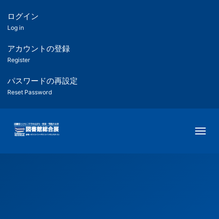
メ
イ
ログイン
匿
ン
Log in
コ
名
ン
アカウントの登録
ユ
テ
Register
ン
ー
ツ
パスワードの再設定
に
Reset Password
ザ
移
動
ー
Togg
用
メ
ニ
ュ
ー