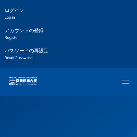
メ
イ
ログイン
匿
ン
Log in
コ
名
ン
アカウントの登録
ユ
テ
Register
ン
ー
ツ
パスワードの再設定
に
Reset Password
ザ
移
動
ー
Togg
用
メ
ニ
ュ
ー