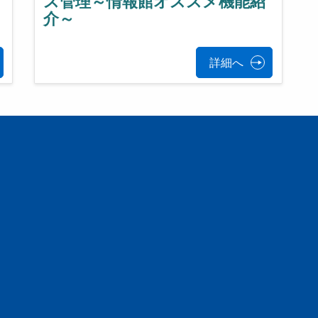
ス管理～情報館オススメ機能紹
介～
詳細へ