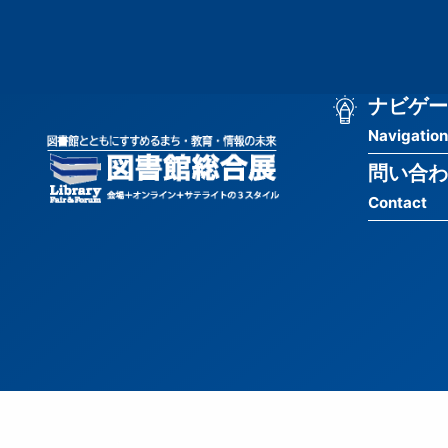
メ
匿
イ
ン
名
コ
ン
メ
ナビゲー
ユ
テ
Navigation
イ
ン
ー
ツ
問い合わ
ン
ザ
に
Contact
移
ナ
ー
動
ビ
用
ゲ
メ
ー
ニ
シ
ュ
ョ
ー