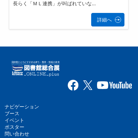
長らく「ＭＬ連携」が叫ばれていな…
詳細へ
ナビゲーション
フ
ブース
イベント
ッ
ポスター
問い合わせ