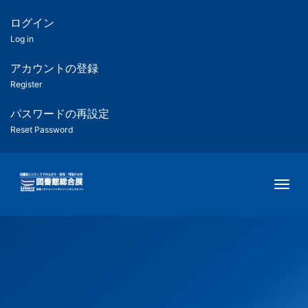
メ
イ
ログイン
匿
ン
Log in
コ
名
ン
アカウントの登録
ユ
テ
Register
ン
ー
ツ
パスワードの再設定
に
Reset Password
ザ
移
動
ー
Togg
用
メ
ニ
ュ
ー