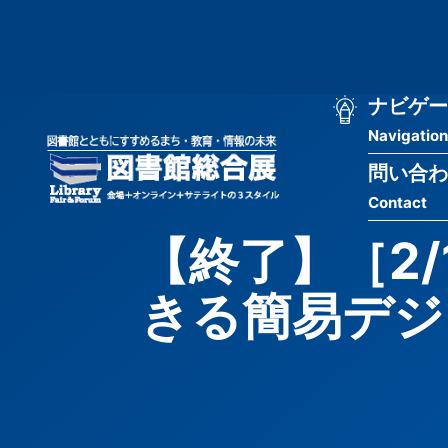
メ
匿
イ
ン
名
コ
ン
メ
ナビゲー
ユ
テ
Navigation
イ
ン
ー
ツ
問い合わ
ン
ザ
に
Contact
移
ナ
ー
動
【終了】［2
ビ
用
きる簡易デジ
ゲ
メ
ー
ニ
シ
ュ
ョ
ー