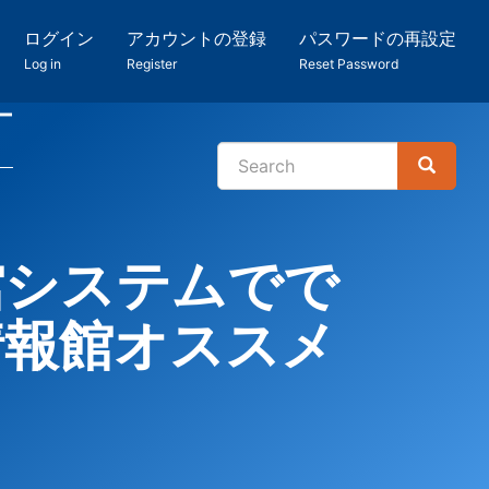
ログイン
アカウントの登録
パスワードの再設定
Log in
Register
Reset Password
ー
Search
Search
検
索
館システムでで
情報館オススメ