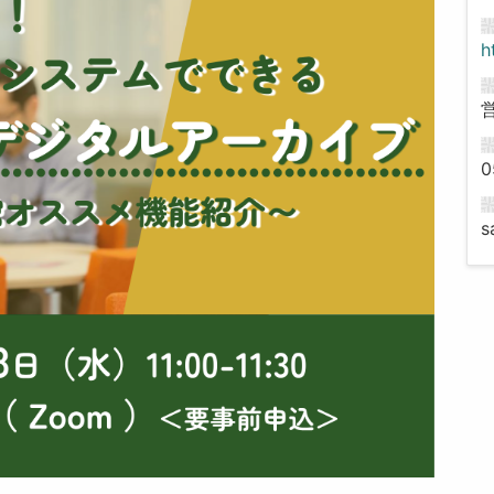
h
0
s