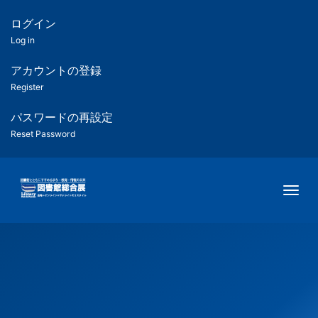
メ
イ
ログイン
匿
ン
Log in
コ
名
ン
アカウントの登録
ユ
テ
Register
ン
ー
ツ
パスワードの再設定
に
Reset Password
ザ
移
動
ー
Togg
用
メ
ニ
ュ
ー