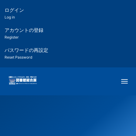
メ
イ
ログイン
匿
ン
Log in
コ
名
ン
アカウントの登録
ユ
テ
Register
ン
ー
ツ
パスワードの再設定
に
Reset Password
ザ
移
動
ー
Togg
用
メ
ニ
ュ
ー