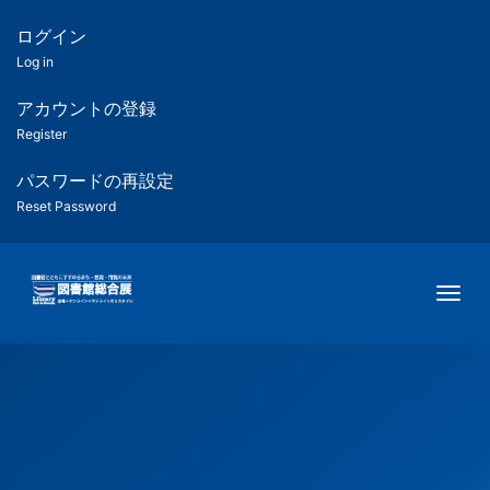
メ
イ
ログイン
匿
ン
Log in
コ
名
ン
アカウントの登録
ユ
テ
Register
ン
ー
ツ
パスワードの再設定
に
Reset Password
ザ
移
動
ー
Togg
用
メ
ニ
ュ
ー