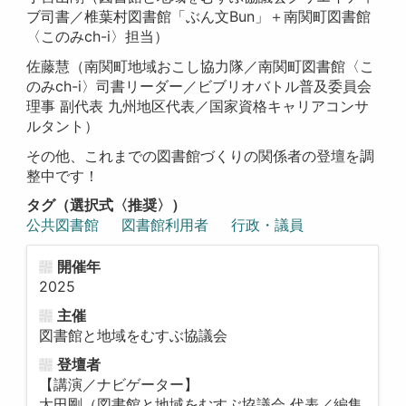
ブ司書／椎葉村図書館「ぶん文Bun」＋南関町図書館
〈このみch-i〉担当）
佐藤慧（南関町地域おこし協力隊／南関町図書館〈こ
のみch-i〉司書リーダー／ビブリオバトル普及委員会
理事 副代表 九州地区代表／国家資格キャリアコンサ
ルタント）
その他、これまでの図書館づくりの関係者の登壇を調
整中です！
タグ（選択式〈推奨〉）
公共図書館
図書館利用者
行政・議員
開催年
2025
主催
図書館と地域をむすぶ協議会
登壇者
【講演／ナビゲーター】
太田剛（図書館と地域をむすぶ協議会 代表／編集