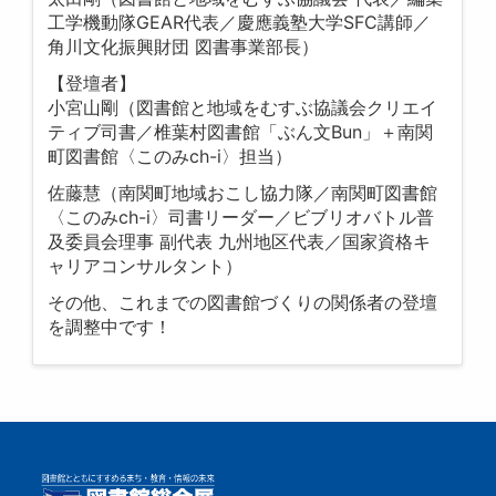
工学機動隊GEAR代表／慶應義塾大学SFC講師／
角川文化振興財団 図書事業部長）
【登壇者】
小宮山剛（図書館と地域をむすぶ協議会クリエイ
ティブ司書／椎葉村図書館「ぶん文Bun」＋南関
町図書館〈このみch-i〉担当）
佐藤慧（南関町地域おこし協力隊／南関町図書館
〈このみch-i〉司書リーダー／ビブリオバトル普
及委員会理事 副代表 九州地区代表／国家資格キ
ャリアコンサルタント）
その他、これまでの図書館づくりの関係者の登壇
を調整中です！