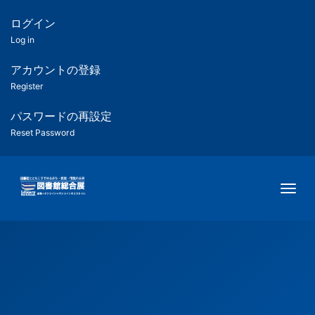
メ
イ
ログイン
匿
ン
Log in
コ
名
ン
アカウントの登録
ユ
テ
Register
ン
ー
ツ
パスワードの再設定
に
Reset Password
ザ
移
動
ー
Togg
用
メ
ニ
ュ
ー