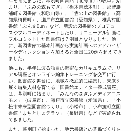
年を迎えました。幕別町図書館（北海道）の改革に始
まり、「ふみの森もてぎ」（栃木県茂木町）、那智勝
浦町立図書館（和歌山県）、「雲の上の図書館」（高
知県梼原町）、瀬戸市立図書館（愛知県）、椎葉村図
書館「ぶん文Bun」など、新設の図書館のプロデュー
スやフルコーディネートしたり、リニューアル計画に
フルコミットした図書館は７例目となりました。他
に、新図書館の基本計画から実施計画へのアドバイザ
ーやディレクションを加えると全国に20例を超えてき
ました。
他にも、半年に渡る独自の濃密なカリキュラムで、リ
アル講座とオンライン編集トレーニングを交互に行
い、図書館を舞台に、地域を徹底的に編集し、未来を
展く編集人材を育てる「図書館エディター養成講座」
は、幕別町に始まり、「みんなの森ぎふメディアコス
モス」（岐阜市）、瀬戸市立図書館（愛知県）、「小
松市未来型図書館づくり」（小松市）、小布施町立図
書館「まちとしょテラソ」（長野県）などで実施され
てきました。
また、幕別町で始まった、地元書店との関係づくりを