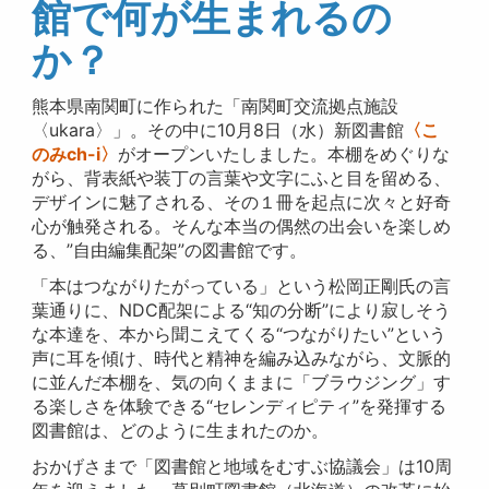
館で何が生まれるの
か？
熊本県南関町に作られた「南関町交流拠点施設
〈ukara〉」。その中に10月8日（水）新図書館
〈こ
のみch-i〉
がオープンいたしました。本棚をめぐりな
がら、背表紙や装丁の言葉や文字にふと目を留める、
デザインに魅了される、その１冊を起点に次々と好奇
心が触発される。そんな本当の偶然の出会いを楽しめ
る、”自由編集配架”の図書館です。
「本はつながりたがっている」という松岡正剛氏の言
葉通りに、NDC配架による“知の分断”により寂しそう
な本達を、本から聞こえてくる“つながりたい”という
声に耳を傾け、時代と精神を編み込みながら、文脈的
に並んだ本棚を、気の向くままに「ブラウジング」す
る楽しさを体験できる“セレンディピティ”を発揮する
図書館は、どのように生まれたのか。
おかげさまで「図書館と地域をむすぶ協議会」は10周