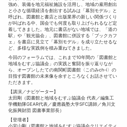
強め、装備を地元福祉施設を活用し、地域の雇用創出
と小さな循環経済を創出する試みは「幕別モデル」と
呼ばれ、図書館と書店と出版業界の新しい関係づくり
が叫ばれる中、国会でも何度も取り上げられるなど定
着してきました。地元に書店がない地域では、「道の
駅」や「観光協会」、図書館に併設する「ブックカフ
ェ」を書店に見立て「幕別モデル」を成り立たせるな
ど、多様な実践例を積み重ねてきました。
今回のフォーラムでは、これまで10年間の「図書館と
地域をむすぶ協議会」の実践と奮闘を振り返りなが
ら、オープンしたての南関町図書館〈このみch-i〉の
目指す図書館の未来像を余すところなくお話させてい
ただきます。
【講演／ナビゲーター】
太田剛（図書館と地域をむすぶ協議会 代表／編集工
学機動隊GEAR代表／慶應義塾大学SFC講師／角川文
化振興財団 図書事業部長）
【登壇者】
小宮山剛（図書館と地域をむすぶ協議会クリエイティ