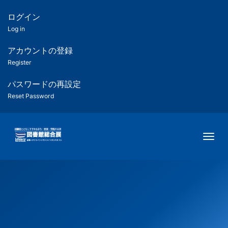
メ
イ
ログイン
匿
ン
Log in
コ
名
ン
アカウントの登録
ユ
テ
Register
ン
ー
ツ
パスワードの再設定
に
Reset Password
ザ
移
動
ー
Togg
用
メ
ニ
ュ
ー