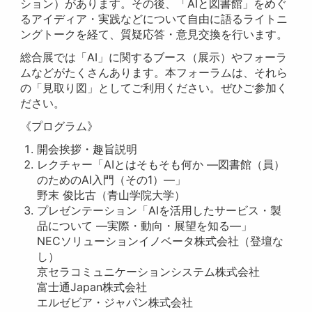
ション）があります。その後、「AIと図書館」をめぐ
るアイディア・実践などについて自由に語るライトニ
ングトークを経て、質疑応答・意見交換を行います。
総合展では「AI」に関するブース（展示）やフォーラ
ムなどがたくさんあります。本フォーラムは、それら
の「見取り図」としてご利用ください。ぜひご参加く
ださい。
《プログラム》
開会挨拶・趣旨説明
レクチャー「AIとはそもそも何か —図書館（員）
のためのAI入門（その1）—」
野末 俊比古（青山学院大学）
プレゼンテーション「AIを活用したサービス・製
品について —実際・動向・展望を知る—」
NECソリューションイノベータ株式会社（登壇な
し）
京セラコミュニケーションシステム株式会社
富士通Japan株式会社
エルゼビア・ジャパン株式会社