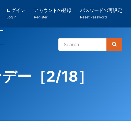
ログイン
アカウントの登録
パスワードの再設定
Log in
Register
Reset Password
ー
Search
Search
検
索
デー［2/18］