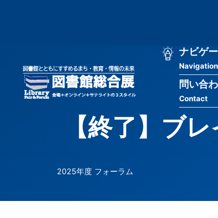
メ
匿
イ
ン
名
コ
ン
メ
ナビゲー
ユ
テ
Navigation
イ
ン
ー
ツ
問い合わ
ン
ザ
に
Contact
移
ナ
ー
動
【終了】ブレイ
ビ
用
ゲ
メ
ー
ニ
2025年度 フォーラム
シ
ュ
ョ
ー