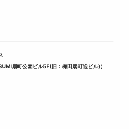
ス
SUMI扇町公園ビル5F(旧：梅田扇町通ビル)）