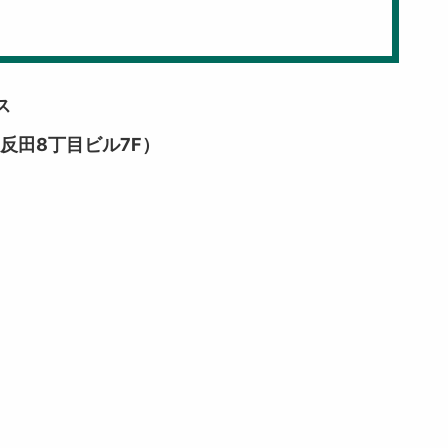
ス
五反田8丁目ビル7F）