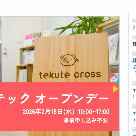
2
「
h
1
h
h
h