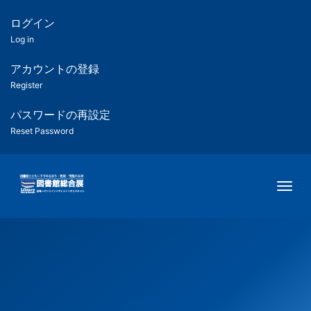
メ
イ
ログイン
匿
ン
Log in
コ
名
ン
アカウントの登録
ユ
テ
Register
ン
ー
ツ
パスワードの再設定
に
Reset Password
ザ
移
動
ー
Togg
用
メ
ニ
ュ
ー