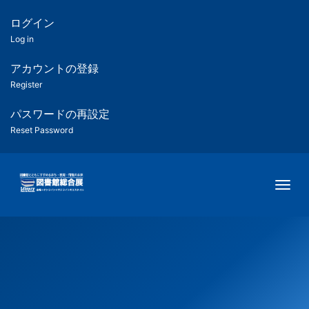
メ
イ
ログイン
匿
ン
Log in
コ
名
ン
アカウントの登録
ユ
テ
Register
ン
ー
ツ
パスワードの再設定
に
Reset Password
ザ
移
動
ー
Togg
用
メ
ニ
ュ
ー