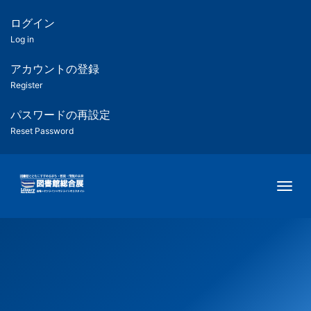
メ
イ
ログイン
匿
ン
Log in
コ
名
ン
アカウントの登録
ユ
テ
Register
ン
ー
ツ
パスワードの再設定
に
Reset Password
ザ
移
動
ー
Togg
用
メ
ニ
ュ
ー