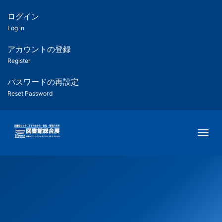
メ
イ
ログイン
匿
ン
Log in
コ
名
ン
アカウントの登録
ユ
テ
Register
ン
ー
ツ
パスワードの再設定
に
Reset Password
ザ
移
動
ー
Togg
用
メ
ニ
ュ
ー