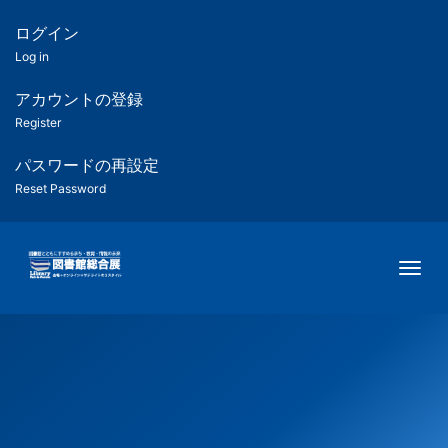
メ
イ
ログイン
匿
ン
Log in
コ
名
ン
アカウントの登録
ユ
テ
Register
ン
ー
ツ
パスワードの再設定
に
Reset Password
ザ
移
動
ー
Togg
用
メ
ニ
ュ
ー