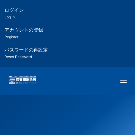
メ
イ
ログイン
匿
ン
Log in
コ
名
ン
アカウントの登録
ユ
テ
Register
ン
ー
ツ
パスワードの再設定
に
Reset Password
ザ
移
動
ー
Togg
用
メ
ニ
ュ
ー