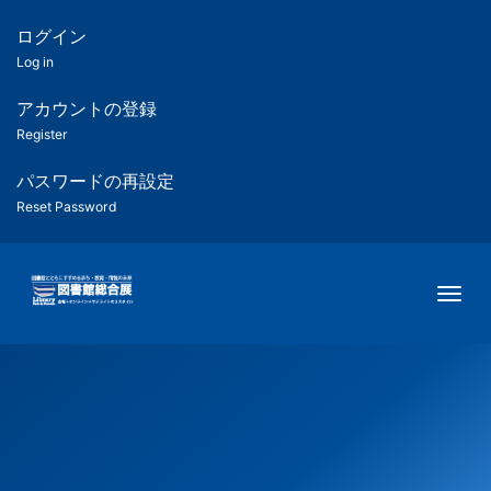
メ
イ
ログイン
匿
ン
Log in
コ
名
ン
アカウントの登録
ユ
テ
Register
ン
ー
ツ
パスワードの再設定
に
Reset Password
ザ
移
動
ー
Togg
用
メ
ニ
ュ
ー