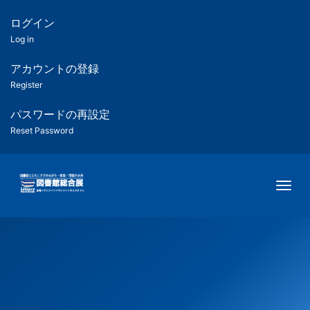
メ
イ
ログイン
匿
ン
Log in
コ
名
ン
アカウントの登録
ユ
テ
Register
ン
ー
ツ
パスワードの再設定
に
Reset Password
ザ
移
動
ー
Togg
用
メ
ニ
ュ
ー