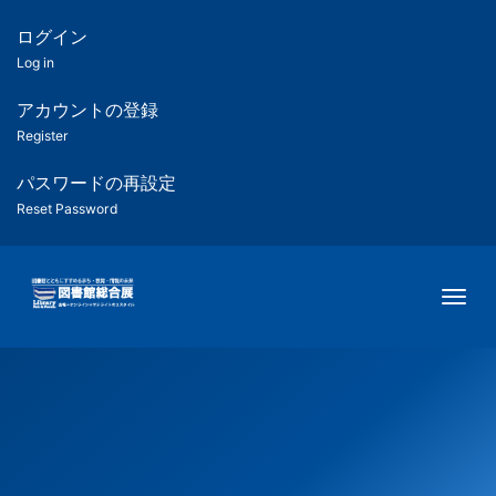
メ
イ
ログイン
匿
ン
Log in
コ
名
ン
アカウントの登録
ユ
テ
Register
ン
ー
ツ
パスワードの再設定
に
Reset Password
ザ
移
動
ー
Togg
用
メ
ニ
ュ
ー