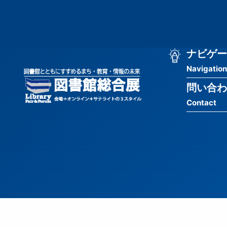
メ
匿
イ
ン
名
コ
ン
メ
ナビゲー
ユ
テ
Navigation
イ
ン
ー
ツ
問い合わ
ン
ザ
に
Contact
移
ナ
ー
動
ビ
用
ゲ
メ
ー
ニ
シ
ュ
ョ
ー