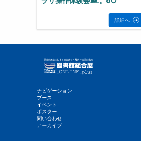
ラリ操作体験会🐋.。o○
詳細へ
ナビゲーション
フ
ブース
イベント
ッ
ポスター
問い合わせ
タ
アーカイブ
ー