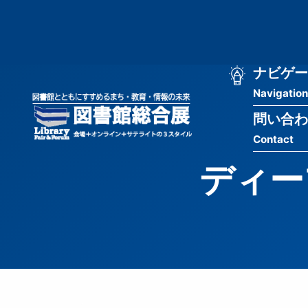
メ
匿
イ
ン
名
コ
ン
メ
ナビゲー
ユ
テ
Navigation
イ
ン
ー
ツ
問い合わ
ン
ザ
に
Contact
移
ナ
ー
動
ディー
ビ
用
ゲ
メ
ー
ニ
シ
ュ
ョ
ー