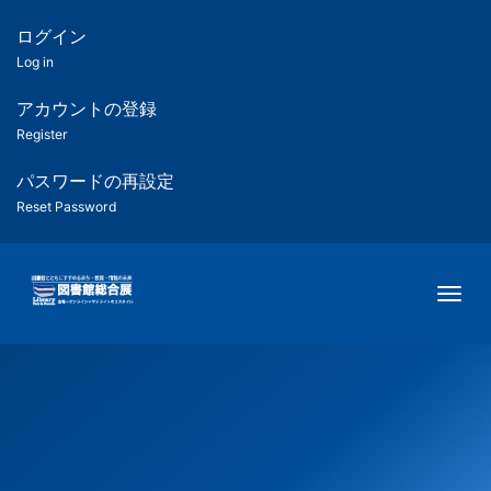
メ
イ
ログイン
匿
ン
Log in
コ
名
ン
アカウントの登録
ユ
テ
Register
ン
ー
ツ
パスワードの再設定
に
Reset Password
ザ
移
動
ー
Togg
用
メ
ニ
ュ
ー