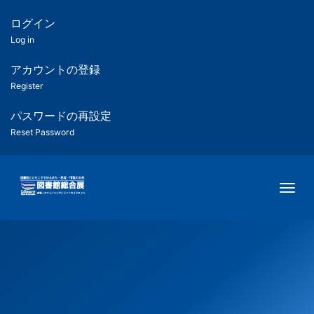
メ
イ
ログイン
匿
ン
Log in
コ
名
ン
アカウントの登録
ユ
テ
Register
ン
ー
ツ
パスワードの再設定
に
Reset Password
ザ
移
動
ー
Togg
用
メ
ニ
ュ
ー