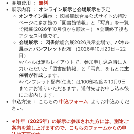
参加費用 ：
無料
展示内容 ：
オンライン展示
と
会場展示
を予定
オンライン展示
： 図書館総合展公式サイトの特設
ページに参加館の「図書館情報」と「写真」を一覧
で掲載(2026年10月頃から順次～） ※会期終了後も
アクセス可能です。
会場展示
： 図書館総合展2026展示会場で、
パネル
展示
と
パンフレット
配布 （2026年10月20日～22
日）
※パネルは定型レイアウトで、参加申し込み時に入
力いただいた「図書館情報」と「写真」をもとに
主
催者が作成
します。
※パンフレット配布(任意）は100部程度を10月9日
までにお送りいただきます。送付先はお申し込み後
にご案内します。
申込方法 ： こちらの
申込フォーム
よりお申込みくだ
さい。
※昨年（2025年）の展示に参加された方には、別途ご
案内を差し上げますので、こちらのフォームからの申