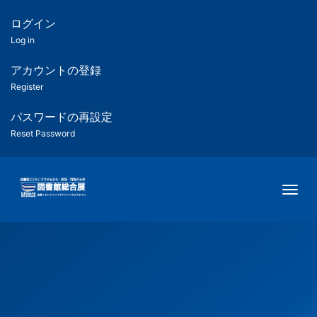
メ
イ
ログイン
匿
ン
Log in
コ
名
ン
アカウントの登録
ユ
テ
Register
ン
ー
ツ
パスワードの再設定
に
Reset Password
ザ
移
動
ー
Togg
用
メ
ニ
ュ
ー