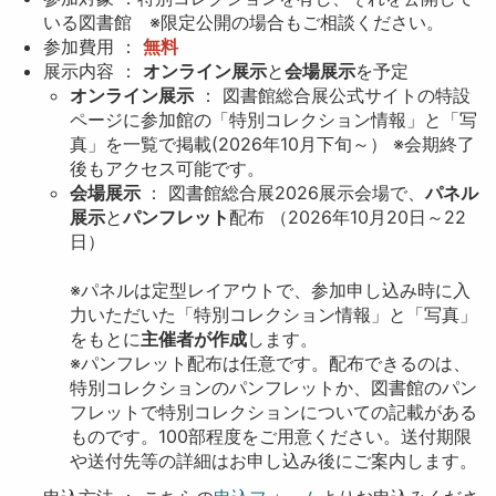
いる図書館 ※限定公開の場合もご相談ください。
参加費用 ：
無料
展示内容 ：
オンライン展示
と
会場展示
を予定
オンライン展示
： 図書館総合展公式サイトの特設
ページに参加館の「特別コレクション情報」と「写
真」を一覧で掲載(2026年10月下旬～） ※会期終了
後もアクセス可能です。
会場展示
： 図書館総合展2026展示会場で、
パネル
展示
と
パンフレット
配布 （2026年10月20日～22
日）
※パネルは定型レイアウトで、参加申し込み時に入
力いただいた「特別コレクション情報」と「写真」
をもとに
主催者が作成
します。
※パンフレット配布は任意です。配布できるのは、
特別コレクションのパンフレットか、図書館のパン
フレットで特別コレクションについての記載がある
ものです。100部程度をご用意ください。送付期限
や送付先等の詳細はお申し込み後にご案内します。