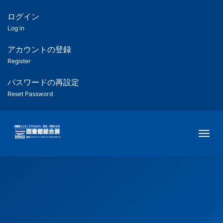
メ
イ
ログイン
匿
ン
Log in
コ
名
ン
アカウントの登録
ユ
テ
Register
ン
ー
ツ
パスワードの再設定
に
Reset Password
ザ
移
動
ー
Togg
用
メ
ニ
ュ
ー