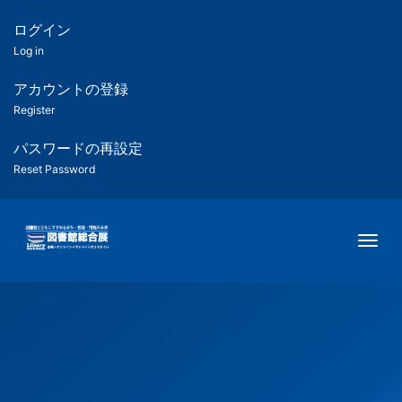
メ
イ
ログイン
匿
ン
Log in
コ
名
ン
アカウントの登録
ユ
テ
Register
ン
ー
ツ
パスワードの再設定
に
Reset Password
ザ
移
動
ー
Togg
用
メ
ニ
ュ
ー