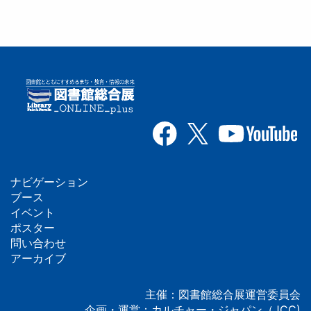
ナビゲーション
フ
ブース
イベント
ッ
ポスター
問い合わせ
タ
アーカイブ
ー
主催：図書館総合展運営委員会
企画・運営：カルチャー・ジャパン（JCC)