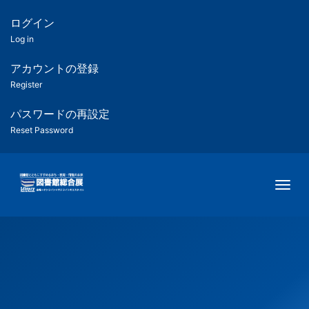
メ
イ
ログイン
匿
ン
Log in
コ
名
ン
アカウントの登録
ユ
テ
Register
ン
ー
ツ
パスワードの再設定
に
Reset Password
ザ
移
動
ー
Togg
用
メ
ニ
ュ
ー