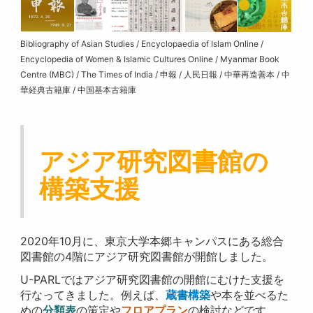
Bibliography of Asian Studies / Encyclopaedia of Islam Online /
Encyclopedia of Women & Islamic Cultures Online / Myanmar Book
Centre (MBC) / The Times of India / 申報 / 人民日報 / 中華再造善本 / 中
華経典古籍庫 / 中国基本古籍庫
アジア研究図書館の
構築支援
2020年10月に、東京大学本郷キャンパスにある総合
図書館の4階にアジア研究図書館が開館しました。
U-PARLではアジア研究図書館の開館にむけた支援を
行なってきました。例えば、
蔵書構築
や本を並べるた
めの
分類表
の策定や
フロアプラン
の検討などです。