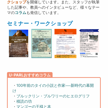
クショップ
を開催しています。また、スタッフが執筆
した記事や、教員へのインタビューなど、様々なテー
マの
コラム
も発信しています。
セミナー・ワークショップ
U-PARLおすすめコラム
・
100年前のタイの小説と作家──新時代の幕開
け
・
ブルックリン・ブルワリーのヒエログリフ
・
積読の功
・
マンゴーの王様と本