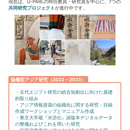
現在は、U-PARLの特任教員・研究員を中心に、7つの
共同研究プロジェクト
が進行中です。
協働型アジア研究（2022～2023）
・
古代エジプト研究の総合知創出に向けた基礎
的取り組み
・
アジア情報資源の組織化に関する研究：目録
作成ワークショップとマニュアル作成
・
東京大学蔵『水滸伝』諸版本デジタルデータ
の整備およびこれを用いた研究