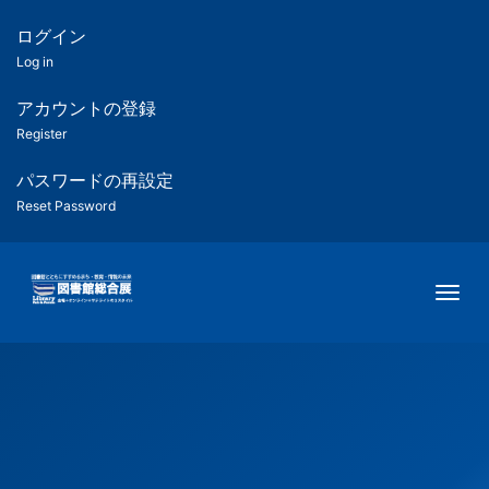
メ
イ
ログイン
匿
ン
Log in
コ
名
ン
アカウントの登録
ユ
テ
Register
ン
ー
ツ
パスワードの再設定
に
Reset Password
ザ
移
動
ー
Togg
用
メ
ニ
ュ
ー