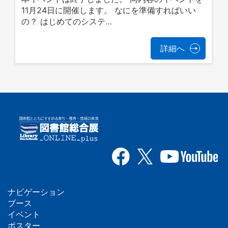
11月24日に開催します。 なにを準備すればいい
の？ はじめてのシステ…
詳細へ
ナビゲーション
フ
ブース
イベント
ッ
ポスター