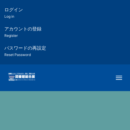
メ
イ
ログイン
匿
ン
Log in
コ
名
ン
アカウントの登録
ユ
テ
Register
ン
ー
ツ
パスワードの再設定
に
Reset Password
ザ
移
動
ー
Togg
用
メ
ニ
ュ
ー