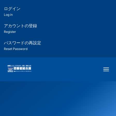
メ
イ
ログイン
匿
ン
Log in
コ
名
ン
アカウントの登録
ユ
テ
Register
ン
ー
ツ
パスワードの再設定
に
Reset Password
ザ
移
動
ー
Togg
用
メ
ニ
ュ
ー