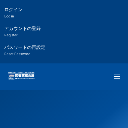
メ
イ
ログイン
匿
ン
Log in
コ
名
ン
アカウントの登録
ユ
テ
Register
ン
ー
ツ
パスワードの再設定
に
Reset Password
ザ
移
動
ー
Togg
用
メ
ニ
ュ
ー