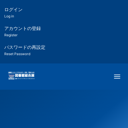
メ
イ
ログイン
匿
ン
Log in
コ
名
ン
アカウントの登録
ユ
テ
Register
ン
ー
ツ
パスワードの再設定
に
Reset Password
ザ
移
動
ー
Togg
用
メ
ニ
ュ
ー