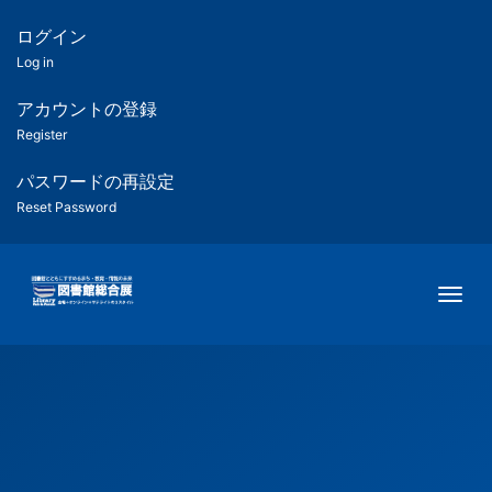
メ
イ
ログイン
匿
ン
Log in
コ
名
ン
アカウントの登録
ユ
テ
Register
ン
ー
ツ
パスワードの再設定
に
Reset Password
ザ
移
動
ー
Togg
用
メ
ニ
ュ
ー