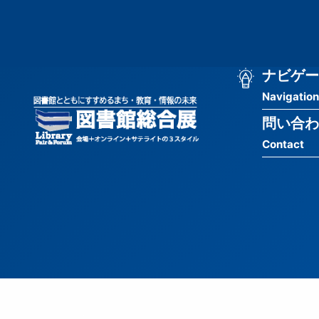
メ
匿
イ
ン
名
コ
ン
メ
ナビゲー
ユ
テ
Navigation
イ
ン
ー
ツ
問い合わ
ン
ザ
に
Contact
移
ナ
ー
動
ビ
用
ゲ
メ
ー
ニ
シ
ュ
ョ
ー