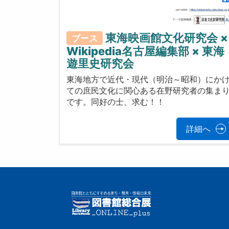
東海映画館文化研究会 ×
ブース
Wikipedia名古屋編集部 × 東海
遊里史研究会
東海地方で近代・現代（明治～昭和）にか
ての庶民文化に関心ある在野研究者の集ま
です。同好の士、求む！！
詳細へ