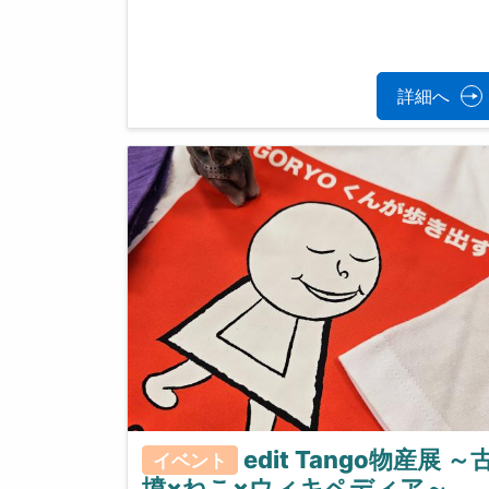
詳細へ
edit Tango物産展 ～
イベント
墳×ねこ×ウィキペディア～