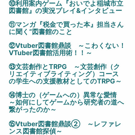
⑩
利用案内ゲーム『おいでよ稲城市立
図書館』の実況プレイ&インタビュー
⑪マンガ『税金で買った本』担当さん
に聞く”図書館のこと
⑫Vtuber図書館鼎談 ～こわくない！
VTuber図書館活用術！！～
⑬
文芸創作とTRPG ～文芸創作（ク
リエイティブライティング）コース
の学生への支援教材としてのTRPG～
⑭
博士の（ゲームへの）異常な愛情
～如何にしてゲームから研究者の道へ
繋がったのか～
⑮Vtuber図書館鼎談② ～レファレ
ンス図書館探偵～