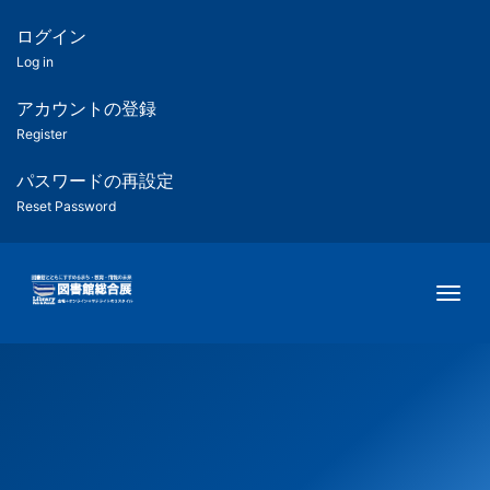
メ
イ
ログイン
匿
ン
Log in
コ
名
ン
アカウントの登録
ユ
テ
Register
ン
ー
ツ
パスワードの再設定
に
Reset Password
ザ
移
動
ー
Togg
用
メ
ニ
ュ
ー