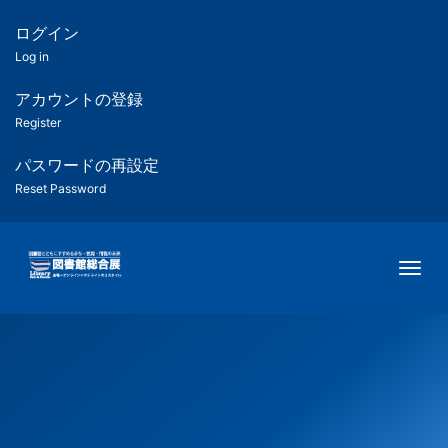
メ
イ
ログイン
匿
ン
Log in
コ
名
ン
アカウントの登録
ユ
テ
Register
ン
ー
ツ
パスワードの再設定
に
Reset Password
ザ
移
動
ー
Togg
用
メ
ニ
ュ
ー