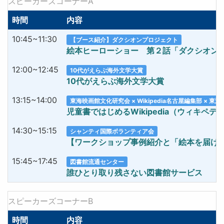
スピーカーズコーナーA
時間
内容
10:45~11:30
【ブース紹介】ダクシオンプロジェクト
絵本ヒーローショー 第２話「ダクシオン
12:00~12:45
10代がえらぶ海外文学大賞
10代がえらぶ海外文学大賞
13:15~14:00
東海映画館文化研究会 × Wikipedia名古屋編集部 × 東
児童書ではじめるWikipedia（ウィキペ
14:30~15:15
シャンティ国際ボランティア会
【ワークショップ事例紹介と「絵本を届け
15:45~17:45
図書館流通センター
誰ひとり取り残さない図書館サービス
スピーカーズコーナーB
時間
内容