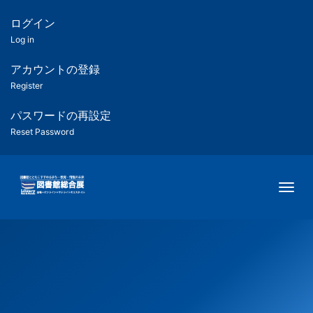
メ
イ
ログイン
匿
ン
Log in
コ
名
ン
アカウントの登録
ユ
テ
Register
ン
ー
ツ
パスワードの再設定
に
Reset Password
ザ
移
動
ー
Togg
用
メ
ニ
ュ
ー