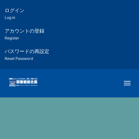
メ
イ
ログイン
匿
ン
Log in
コ
名
ン
アカウントの登録
ユ
テ
Register
ン
ー
ツ
パスワードの再設定
に
Reset Password
ザ
移
動
ー
Togg
用
メ
ニ
ュ
ー