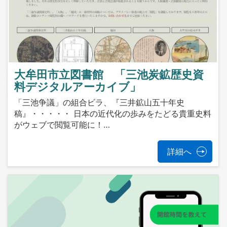
大牟田市立図書館 「三池炭鉱歴史資
料デジタルアーカイブ」
「三池争議」の組合ビラ、『三井鉱山五十年史
稿』・・・・・ 日本の近代化の歩みをたどる貴重史料
がウェブで閲覧可能に！…
詳細へ