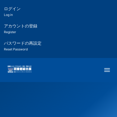
メ
イ
ログイン
匿
ン
Log in
コ
名
ン
アカウントの登録
ユ
テ
Register
ン
ー
ツ
パスワードの再設定
に
Reset Password
ザ
移
動
ー
Togg
用
メ
ニ
ュ
ー